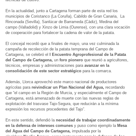
En la actualidad, junto a Cartagena forman parte de esta red los
municipios de Coristanco (La Coruña), Cabildo de Gran Canaria, La
Rinconada (Sevilla), Sanlúcar de Barrameda (Cádiz), Medina del
campo (Valladolid) y Xinzo de Limia (Ourense), con una clara vocación
de cooperación para fortalecer la cadena de valor de la patata.
El concejal recordó que a finales de mayo, una vez culminada la
campaña de recolección de la patata temprana del Campo de
Cartagena, se celebró el
I Encuentro Agroprofesional de la Patata
del Campo de Cartagena,
un
foro pionero
que reunió a agricultores,
técnicos, empresas y administraciones para
avanzar en la
consolidación de este sector estratégico
para la comarca.
Además, Llorca aprovechó este marco nacional de productores
agrícolas para
reivindicar un Plan Nacional del Agua,
recordando
que “el campo en la Región de Murcia, y especialmente el Campo de
Cartagena, está amenazado de muerte con las nuevas reglas de
explotación del trasvase Tajo-Segura, que reducirán a la mínima
expresión los recursos procedentes del Tajo”.
En este sentido, defendió la
necesidad de trabajar coordinadamente
en la defensa de intereses comunes
y puso como ejemplo la
Mesa
del Agua del Campo de Cartagena,
impulsada por la